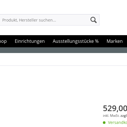
hop
Einrichtungen
Ausstellungsstücke %
Marken
529,00
inkl. MwSt.
zzg
Versandko