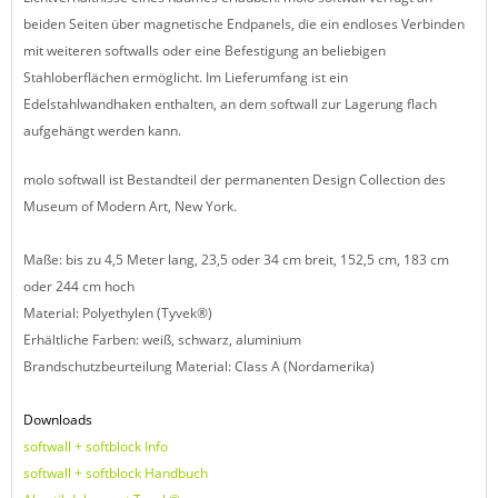
beiden Seiten über magnetische Endpanels, die ein endloses Verbinden
mit weiteren softwalls oder eine Befestigung an beliebigen
Stahloberflächen ermöglicht. Im Lieferumfang ist ein
Edelstahlwandhaken enthalten, an dem softwall zur Lagerung flach
aufgehängt werden kann.
molo softwall
ist Bestandteil der permanenten Design Collection des
Museum of Modern Art, New York.
Maße: bis zu 4,5 Meter lang, 23,5 oder 34 cm breit, 152,5 cm, 183 cm
oder 244 cm hoch
Material: Polyethylen (Tyvek®)
Erhältliche Farben: weiß, schwarz, aluminium
Brandschutzbeurteilung Material: Class A (Nordamerika)
Downloads
softwall + softblock Info
softwall + softblock Handbuch