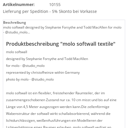
Artikelnummer:
10155
Lieferung per Spedition - 5% Skonto bei Vorkasse
Beschreibung
molo softwall designed by Stephanie Forsythe and Todd MacAllen for molo
- @studio_molo...
Produktbeschreibung "molo softwall textile"
molo softwall
designed by Stephanie Forsythe and Todd MacAllen
for molo - @studio_molo
represented by christofheinze within Germany
photo by molo - @studio_molo
molo softwall ist ein flexibler, freistehender Raumteiler, der im
zusammengeschobenen Zustand nur ca. 10 cm misst und bis auf eine
Länge von 4,5 Meter ausgezogen werden kann.Die zellenförmige
Wabenstruktur der softwall wirkt schallabsorbierend, während die
lichtdurchlässigen, weißenAusführungen ein Modellieren der
Lichtverhältnisse eines Raumes erlauben. molo softwall verfügt an