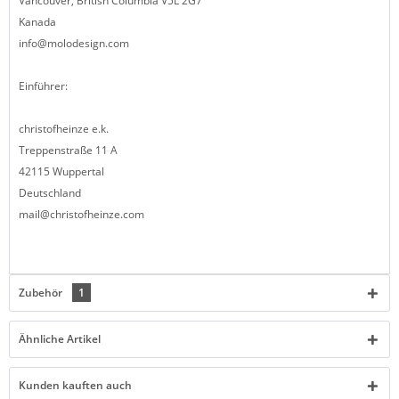
Vancouver, British Columbia V5L 2G7
Kanada
info@molodesign.com
Einführer:
christofheinze e.k.
Treppenstraße 11 A
42115 Wuppertal
Deutschland
mail@christofheinze.com
Zubehör
1
Ähnliche Artikel
Kunden kauften auch