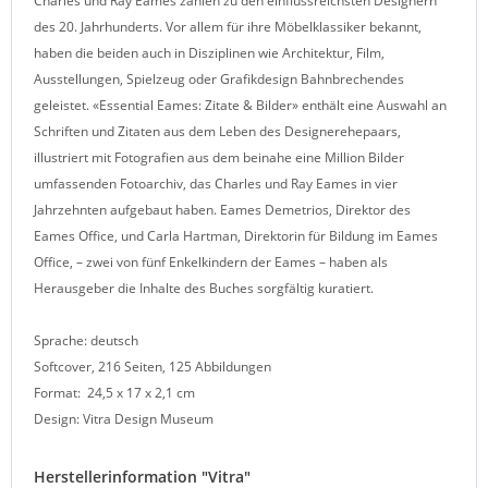
Charles und Ray Eames zählen zu den einflussreichsten Designern
des 20. Jahrhunderts. Vor allem für ihre Möbelklassiker bekannt,
haben die beiden auch in Disziplinen wie Architektur, Film,
Ausstellungen, Spielzeug oder Grafikdesign Bahnbrechendes
geleistet. «Essential Eames: Zitate & Bilder» enthält eine Auswahl an
Schriften und Zitaten aus dem Leben des Designerehepaars,
illustriert mit Fotografien aus dem beinahe eine Million Bilder
umfassenden Fotoarchiv, das Charles und Ray Eames in vier
Jahrzehnten aufgebaut haben. Eames Demetrios, Direktor des
Eames Office, und Carla Hartman, Direktorin für Bildung im Eames
Office, – zwei von fünf Enkelkindern der Eames – haben als
Herausgeber die Inhalte des Buches sorgfältig kuratiert.
Sprache: deutsch
Softcover, 216 Seiten, 125 Abbildungen
Format:
24,5 x 17 x 2,1 cm
Design: Vitra Design Museum
Herstellerinformation "Vitra"