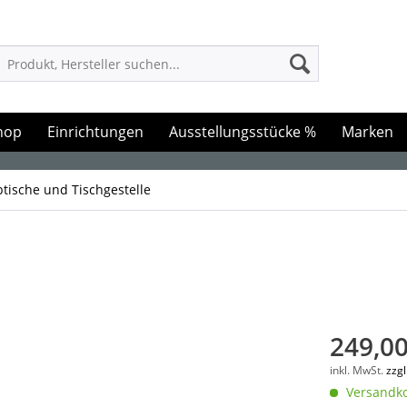
hop
Einrichtungen
Ausstellungsstücke %
Marken
btische und Tischgestelle
249,00
inkl. MwSt.
zzg
Versandko