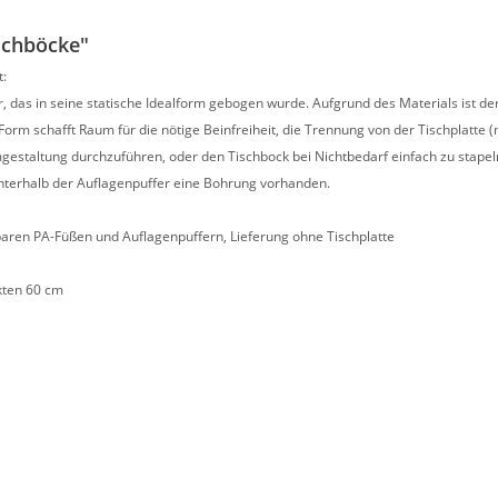
schböcke"
t:
, das in seine statische Idealform gebogen wurde. Aufgrund des Materials ist de
rm schafft Raum für die nötige Beinfreiheit, die Trennung von der Tischplatte (ni
umgestaltung durchzuführen, oder den Tischbock bei Nichtbedarf einfach zu stapel
unterhalb der Auflagenpuffer eine Bohrung vorhanden.
baren PA-Füßen und Auflagenpuffern, Lieferung ohne Tischplatte
kten 60 cm