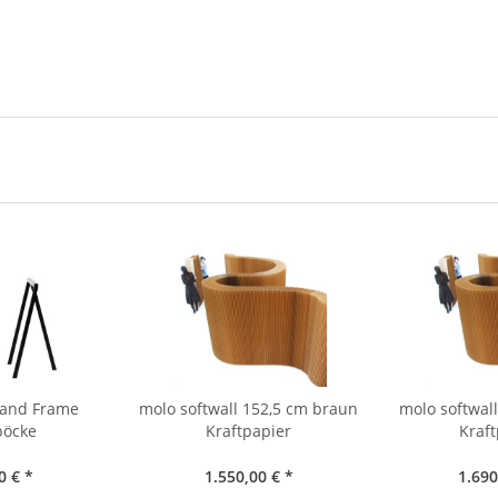
tand Frame
molo softwall 152,5 cm braun
molo softwal
böcke
Kraftpapier
Kraf
0 € *
1.550,00 € *
1.690