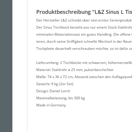
Produktbeschreibung "L&Z Sinus L Ti
Der Hersteller L&Z schreibt über sein erstes Serienproduk
Der Sinus Tischbock besteht aus nur einem Stück Stahlrohr
minimalen Materialeinsatz ein gutes Handling. Die offene Fo
ieren, durch seine Griffigkeit schnelle Wechsel in der Ra
Tischplatte dauerhaft verschrauben möchte, so ist dafür 
Lieferumfang: 2 Tischböcke mit schwarzen, höhenverstell
Material: Stahlrohr ø 25 mm, pulverbeschichtet
Maße: 74 x 36 x 72 cm, Abstand zwischen den Auflagepun
Gewicht: 9 kg (2er-Set)
Design: Daniel Lorch
Maximalbelastung: bis 300 kg
Made in Germany.