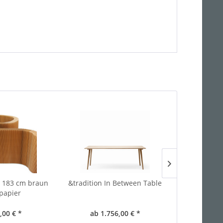
l 183 cm braun
&tradition In Between Table
Nedre Fos
tpapier
,00 € *
ab 1.756,00 € *
375