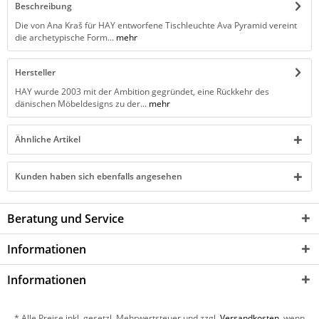
Beschreibung
Die von Ana Kraš für HAY entworfene Tischleuchte Ava Pyramid vereint
die archetypische Form...
mehr
Hersteller
HAY wurde 2003 mit der Ambition gegründet, eine Rückkehr des
dänischen Möbeldesigns zu der...
mehr
Ähnliche Artikel
Kunden haben sich ebenfalls angesehen
Beratung und Service
Informationen
Informationen
* Alle Preise inkl. gesetzl. Mehrwertsteuer und zzgl.
Versandkosten
, wenn